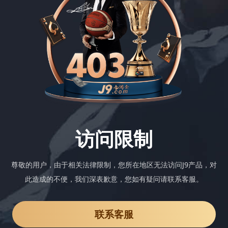
访问限制
尊敬的用户，由于相关法律限制，您所在地区无法访问J9产品，对
此造成的不便，我们深表歉意，您如有疑问请联系客服。
联系客服