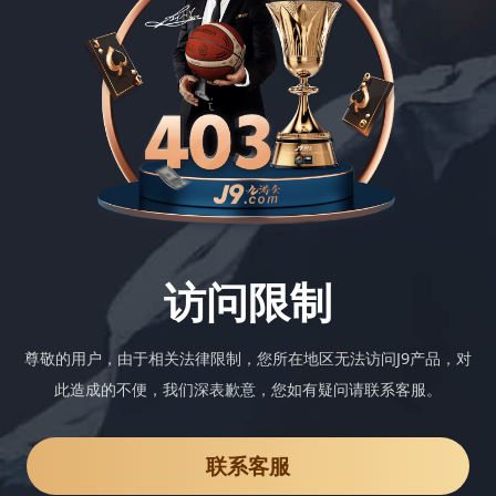
访问限制
尊敬的用户，由于相关法律限制，您所在地区无法访问J9产品，对
此造成的不便，我们深表歉意，您如有疑问请联系客服。
联系客服