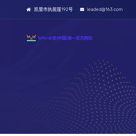
凯里市执居崖192号
leaded@163.com