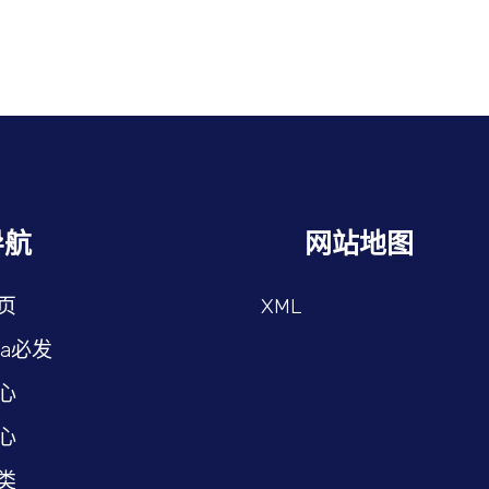
导航
网站地图
页
XML
fa必发
心
心
类